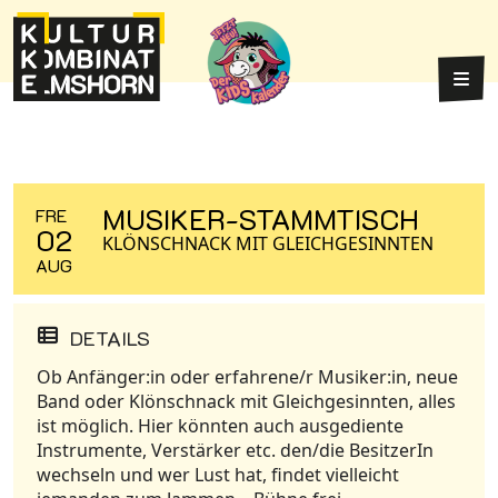
Weiter zum Inhalt
Weiter zum Fuß der Seite
Hau
MUSIKER-STAMMTISCH
FRE
02
KLÖNSCHNACK MIT GLEICHGESINNTEN
AUG
DETAILS
Ob Anfänger:in oder erfahrene/r Musiker:in, neue
Band oder Klönschnack mit Gleichgesinnten, alles
ist möglich. Hier könnten auch ausgediente
Instrumente, Verstärker etc. den/die BesitzerIn
wechseln und wer Lust hat, findet vielleicht