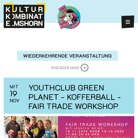
Weiter zum Inhalt
Weiter zum Fuß der Seite
Hau
WIEDERKEHRENDE VERANSTALTUNG
10.12.2025 16:00
YOUTHCLUB GREEN
MIT
19
PLANET - KOFFERBALL -
NOV
FAIR TRADE WORKSHOP