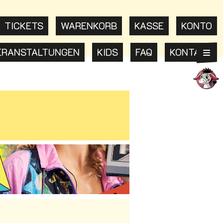
TICKETS
WARENKORB
KASSE
KONTO
ERANSTALTUNGEN
KIDS
FAQ
KONTAKT
Hau