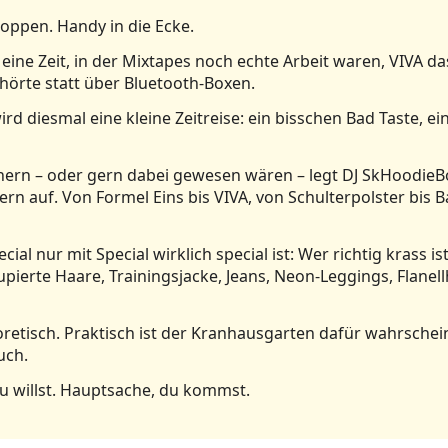
oppen. Handy in die Ecke.
 eine Zeit, in der Mixtapes noch echte Arbeit waren, VIVA 
örte statt über Bluetooth-Boxen.
rd diesmal eine kleine Zeitreise: ein bisschen Bad Taste, ei
rinnern – oder gern dabei gewesen wären – legt DJ SkHoodie
ern auf. Von Formel Eins bis VIVA, von Schulterpolster bis 
cial nur mit Special wirklich special ist: Wer richtig krass 
pierte Haare, Trainingsjacke, Jeans, Neon-Leggings, Flanell
etisch. Praktisch ist der Kranhausgarten dafür wahrscheinl
uch.
u willst. Hauptsache, du kommst.