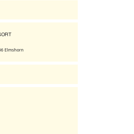
SORT
336 Elmshorn