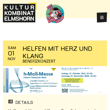
Weiter zum Inhalt
Weiter zum Fuß der Seite
Hau
HELFEN MIT HERZ UND
SAM
01
KLANG
NOV
BENEFIZKONZERT
DETAILS