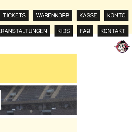
TICKETS
WARENKORB
KASSE
KONTO
ERANSTALTUNGEN
KIDS
FAQ
KONTAKT