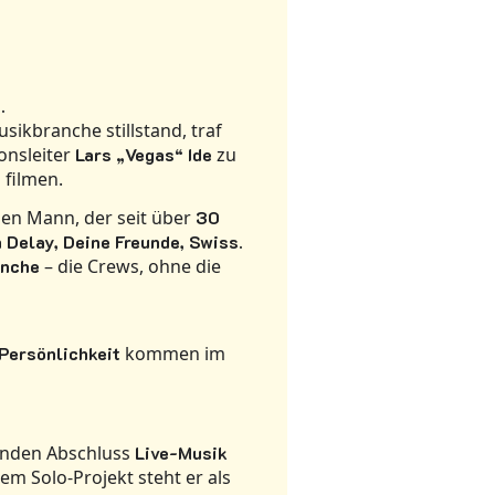
“
.
sikbranche stillstand, traf
nsleiter
Lars „Vegas“ Ide
zu
 filmen.
en Mann, der seit über
30
 Delay, Deine Freunde
,
Swiss
.
anche
– die Crews, ohne die
Persönlichkeit
kommen im
nenden Abschluss
Live-Musik
nem Solo-Projekt
steht er als