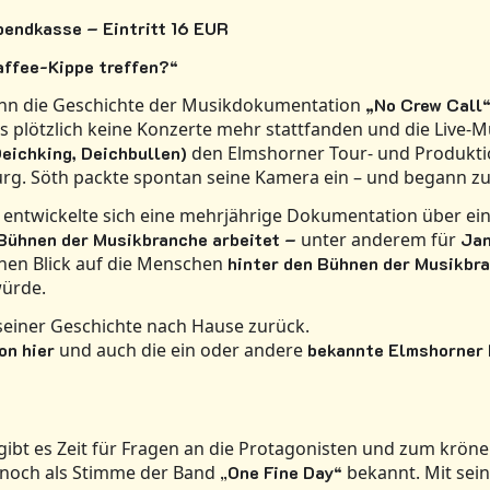
bendkasse – Eintritt 16 EUR
affee-Kippe treffen?“
ann die Geschichte der Musikdokumentation
„No Crew Call
s plötzlich keine Konzerte mehr stattfanden und die Live-Mu
eichking, Deichbullen)
den Elmshorner Tour- und Produktio
g. Söth packte spontan seine Kamera ein – und begann zu
 entwickelte sich eine mehrjährige Dokumentation über ein
 Bühnen der Musikbranche arbeitet
–
unter anderem für
Jan
enen Blick auf die Menschen
hinter den Bühnen der Musikbr
würde.
seiner Geschichte nach Hause zurück.
on hier
und auch die ein oder andere
bekannte Elmshorner 
gibt es Zeit für Fragen an die Protagonisten und zum krö
n noch als Stimme der Band
„
One Fine Day
“
bekannt. Mit sei