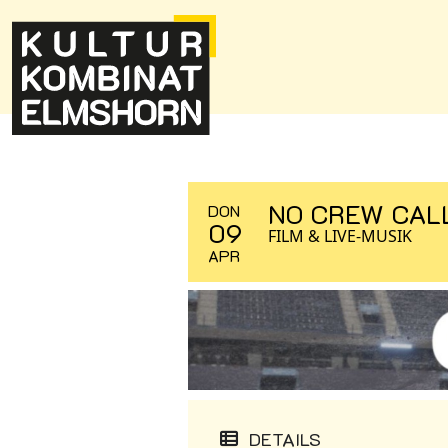
Weiter zum Inhalt
Weiter zum Fuß der Seite
NO CREW CAL
DON
09
FILM & LIVE-MUSIK
APR
DETAILS