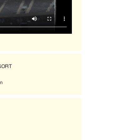
SORT
rn