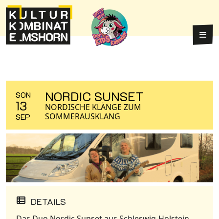
Weiter zum Inhalt
Weiter zum Fuß der Seite
Hau
NORDIC SUNSET
SON
13
NORDISCHE KLÄNGE ZUM
SOMMERAUSKLANG
SEP
DETAILS
Das Duo Nordic Sunset aus Schleswig-Holstein