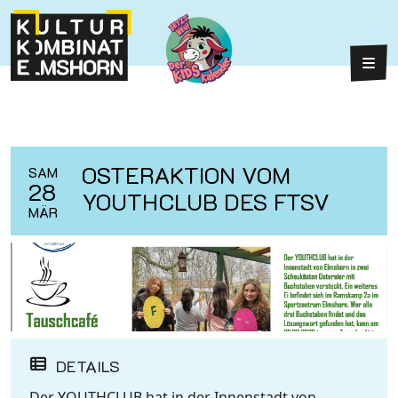
Weiter zum Inhalt
Weiter zum Fuß der Seite
Hau
OSTERAKTION VOM
SAM
28
YOUTHCLUB DES FTSV
MÄR
DETAILS
Der YOUTHCLUB hat in der Innenstadt von