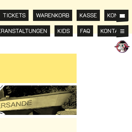
TICKETS
WARENKORB
KASSE
KONTO
Sho
ERANSTALTUNGEN
KIDS
FAQ
KONTAKT
Hau