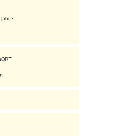
 Jahre
SORT
rn