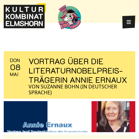
Weiter zum Inhalt
Weiter zum Fuß der Seite
Hau
VORTRAG ÜBER DIE
DON
08
LITERATURNOBELPREIS-
MAI
TRÄGERIN ANNIE ERNAUX
VON SUZANNE BOHN (IN DEUTSCHER
SPRACHE)